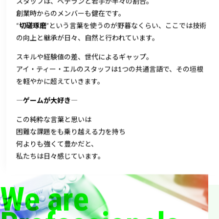
スタッフは、ベテランと若手が半々の割合。
創業時からのメンバーも健在です。
“
切磋琢磨
”という言葉を使うのが野暮なくらい、
ここでは技術
の向上と継承が日々、自然と行われています。
スキルや経験値の差、世代によるギャップ。
アイ・ティー・エルのスタッフは
1つの共通言語で、その垣根
を軽やかに超えていきます。
―
ゲームが大好き
―
この純粋な言葉と思いは
困難な課題をも乗り越える力を持ち
何よりも強くて豊かだと、
私たちは日々感じています。
We are